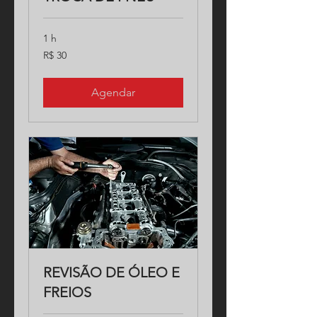
1 h
30
R$ 30
Reais
brasileiros
Agendar
REVISÃO DE ÓLEO E
FREIOS